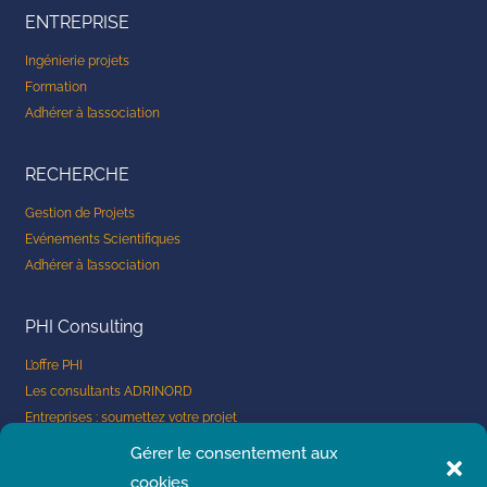
-
ENTREPRISE
i
n
Ingénierie projets
Formation
Adhérer à l’association
RECHERCHE
Gestion de Projets
Evénements Scientifiques
Adhérer à l’association
PHI Consulting
L’offre PHI
Les consultants ADRINORD
Entreprises : soumettez votre projet
Consultant : soumettez votre candidature
Gérer le consentement aux
cookies