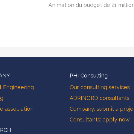
Animation du budget de 21 million
ANY
PHI Consulting
t Engineering
Our consulting services
ng
ADRINORD consultants
he association
Company: submit a proje
Consultants: apply now
ARCH