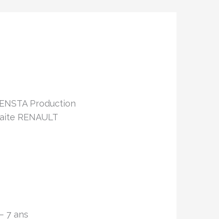
 ENSTA Production
raite RENAULT
– 7 ans