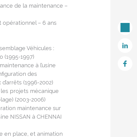
mance de la maintenance –
 opérationnel – 6 ans
assemblage Véhicules :
o (1995-1997)
maintenance à l’usine
iguration des
x d’arrêts (1996-2002)
les projets mécanique
blage) (2003-2006)
ration maintenance sur
’usine NISSAN à CHENNAI
se en place, et animation