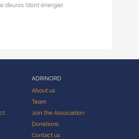
s d’euros (dont énergie)
ADRINORD
About us
Team
ct
Join the Association
Donations
Contact us