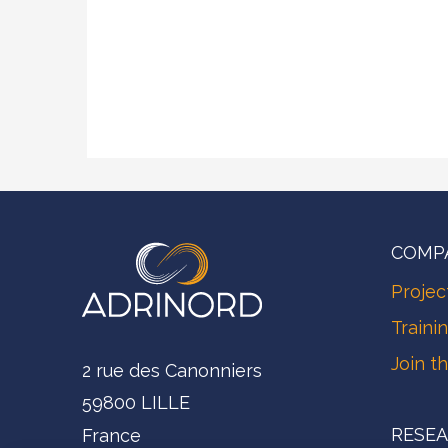
COMP
Projec
Traini
Join t
2 rue des Canonniers
59800 LILLE
RESE
France