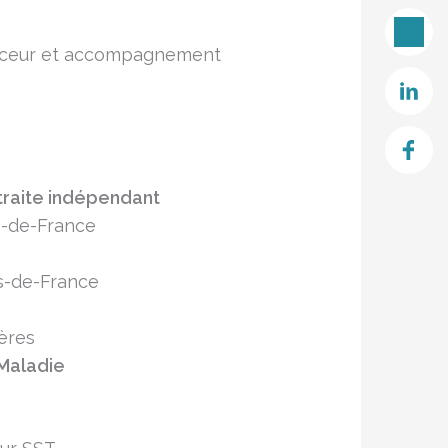
douceur et accompagnement
traite indépendant
s-de-France
s-de-France
ères
 Maladie